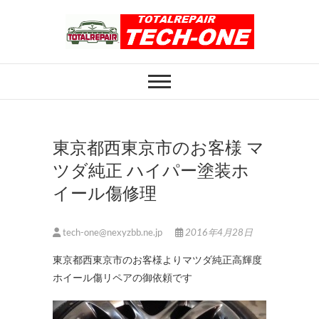
Skip
to
content
ホイール修理のト
ホイール修理・内装修理をおまかせくだ
さい
ータルリペアテッ
クワン
東京都西東京市のお客様 マ
ツダ純正 ハイパー塗装ホ
イール傷修理
tech-one@nexyzbb.ne.jp
2016年4月28日
東京都西東京市のお客様よりマツダ純正高輝度
ホイール傷リペアの御依頼です