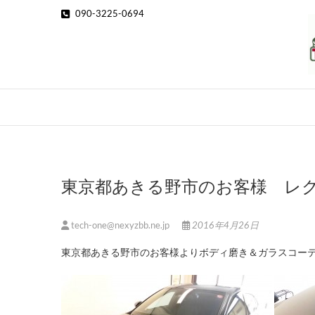
Skip
090-3225-0694
to
content
東京都あきる野市のお客様 レ
tech-one@nexyzbb.ne.jp
2016年4月26日
東京都あきる野市のお客様よりボディ磨き＆ガラスコー