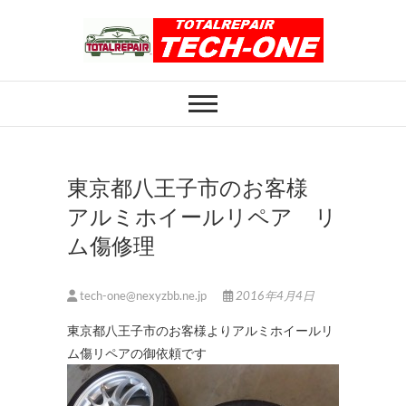
Skip
to
content
ホイール修理のト
ホイール修理・内装修理をおまかせくだ
さい
ータルリペアテッ
クワン
東京都八王子市のお客様
アルミホイールリペア リ
ム傷修理
tech-one@nexyzbb.ne.jp
2016年4月4日
東京都八王子市のお客様よりアルミホイールリ
ム傷リペアの御依頼です