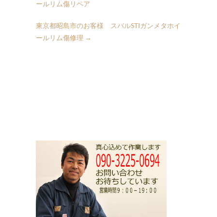
ールリム傷リペア
東京都昭島市のお客様 スバルSTIガンメタホイ
ールリム傷修理
→