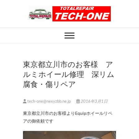
Skip
to
content
ホイール修理のト
ホイール修理・内装修理をおまかせくだ
さい
ータルリペアテッ
クワン
東京都立川市のお客様 ア
ルミホイール修理 深リム
腐食・傷リペア
tech-one@nexyzbb.ne.jp
2016年3月1日
東京都立川市のお客様よりEquipホイールリペ
アの御依頼です