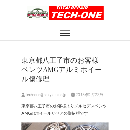
Skip
to
content
ホイール修理のト
ホイール修理・内装修理をおまかせくだ
さい
ータルリペアテッ
クワン
東京都八王子市のお客様
ベンツAMGアルミホイー
ル傷修理
tech-one@nexyzbb.ne.jp
2016年1月27日
東京都八王子市のお客様よりメルセデスベンツ
AMGのホイールリペアの御依頼です