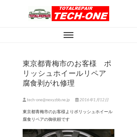
Skip
to
content
ホイール修理のト
ホイール修理・内装修理をおまかせくだ
さい
ータルリペアテッ
クワン
東京都青梅市のお客様 ポ
リッシュホイールリペア
腐食剥がれ修理
tech-one@nexyzbb.ne.jp
2016年1月12日
東京都青梅市のお客様よりポリッシュホイール
腐食リペアの御依頼です