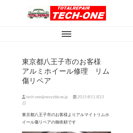
Skip
to
content
ホイール修理のト
ホイール修理・内装修理をおまかせくだ
さい
ータルリペアテッ
クワン
東京都八王子市のお客様
アルミホイール修理 リム
傷リペア
tech-one@nexyzbb.ne.jp
2015年11月23
日
東京都八王子市のお客様よりアルマイトリムホ
イール傷リペアの御依頼です