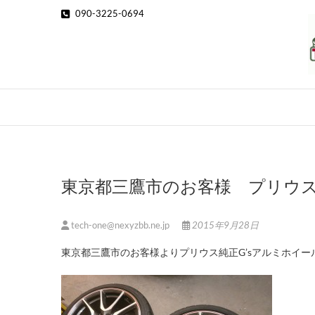
Skip
090-3225-0694
to
content
東京都三鷹市のお客様 プリウス
tech-one@nexyzbb.ne.jp
2015年9月28日
東京都三鷹市のお客様よりプリウス純正G’sアルミホイ