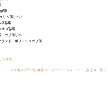
理
傷修理
シュリム傷リペア
ム傷修理
ュキズ修理
理 ガリ傷リペア
グランド ポリッシュガリ傷
リ傷修理
東京都立川市のお客様 エルグランド ヘッドライト黄ばみ・曇り