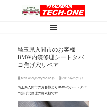
Skip
to
content
ホイール修理のト
ホイール修理・内装修理をおまかせくだ
さい
ータルリペアテッ
クワン
埼玉県入間市のお客様
BMW内装修理シートタバ
コ焦げ穴リペア
tech-one@nexyzbb.ne.jp
2015年9月1日
埼玉県入間市のお客様よりBMWのシートタバ
コ焦げ穴修理の御依頼です