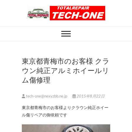
Skip
to
content
ホイール修理のト
ホイール修理・内装修理をおまかせくだ
さい
ータルリペアテッ
クワン
東京都青梅市のお客様 クラ
ウン純正アルミホイールリ
ム傷修理
tech-one@nexyzbb.ne.jp
2015年8月22日
東京都青梅市のお客様よりクラウン純正ホイー
ル傷リペアの御依頼です