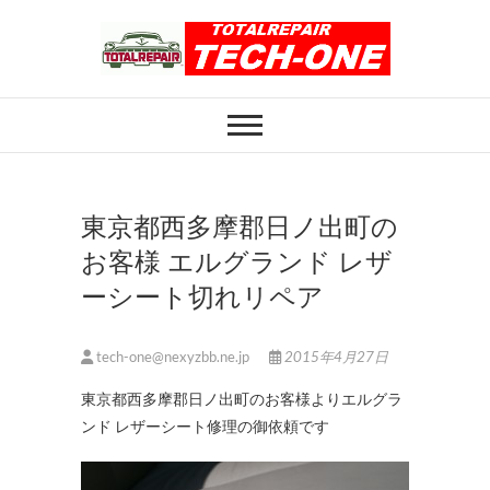
Skip
to
content
ホイール修理のト
ホイール修理・内装修理をおまかせくだ
さい
ータルリペアテッ
クワン
東京都西多摩郡日ノ出町の
お客様 エルグランド レザ
ーシート切れリペア
tech-one@nexyzbb.ne.jp
2015年4月27日
東京都西多摩郡日ノ出町のお客様よりエルグラ
ンド レザーシート修理の御依頼です