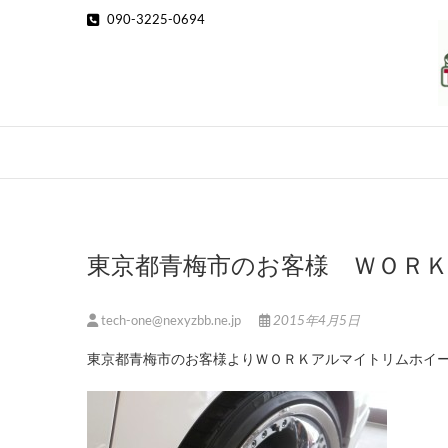
Skip
090-3225-0694
to
content
東京都青梅市のお客様 ＷＯＲ
tech-one@nexyzbb.ne.jp
2015年4月5日
東京都青梅市のお客様よりＷＯＲＫアルマイトリムホイ