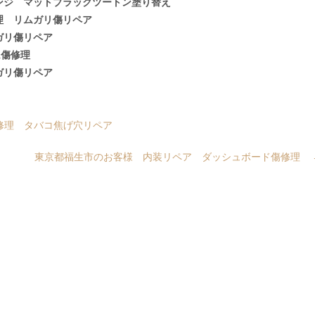
ンジ マットブラックツートン塗り替え
理 リムガリ傷リペア
ガリ傷リペア
ム傷修理
ガリ傷リペア
修理 タバコ焦げ穴リペア
東京都福生市のお客様 内装リペア ダッシュボード傷修理