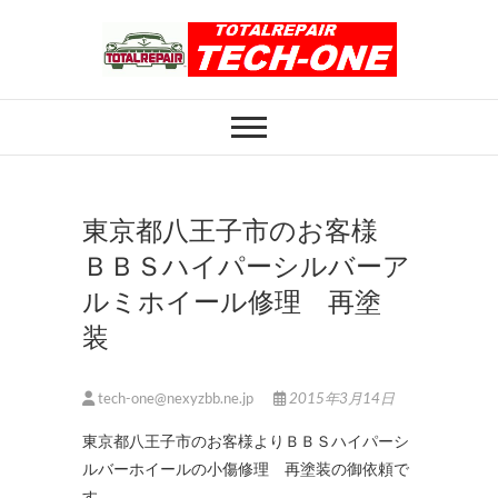
Skip
to
content
ホイール修理のト
ホイール修理・内装修理をおまかせくだ
さい
ータルリペアテッ
クワン
東京都八王子市のお客様
ＢＢＳハイパーシルバーア
ルミホイール修理 再塗
装
tech-one@nexyzbb.ne.jp
2015年3月14日
東京都八王子市のお客様よりＢＢＳハイパーシ
ルバーホイールの小傷修理 再塗装の御依頼で
す