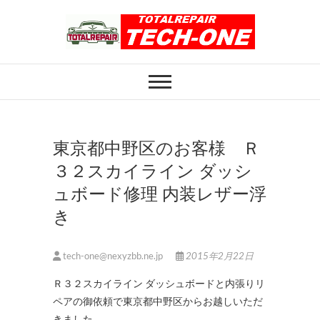
Skip
to
content
ホイール修理のト
ホイール修理・内装修理をおまかせくだ
さい
ータルリペアテッ
クワン
東京都中野区のお客様 Ｒ
３２スカイライン ダッシ
ュボード修理 内装レザー浮
き
tech-one@nexyzbb.ne.jp
2015年2月22日
Ｒ３２スカイライン ダッシュボードと内張りリ
ペアの御依頼で東京都中野区からお越しいただ
きました