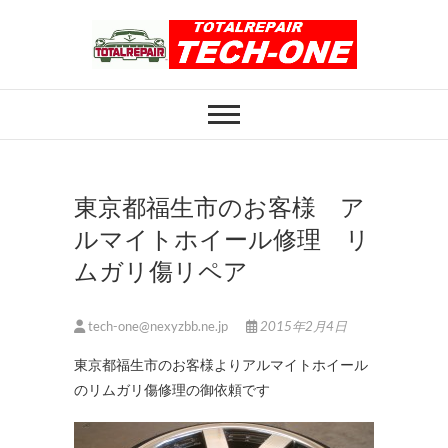
Skip
to
content
ホイール修理のト
ホイール修理・内装修理をおまかせくだ
さい
ータルリペアテッ
クワン
東京都福生市のお客様 ア
ルマイトホイール修理 リ
ムガリ傷リペア
tech-one@nexyzbb.ne.jp
2015年2月4日
東京都福生市のお客様よりアルマイトホイール
のリムガリ傷修理の御依頼です