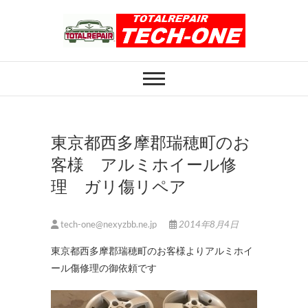
Skip
to
content
ホイール修理のト
ホイール修理・内装修理をおまかせくだ
さい
ータルリペアテッ
クワン
東京都西多摩郡瑞穂町のお
客様 アルミホイール修
理 ガリ傷リペア
tech-one@nexyzbb.ne.jp
2014年8月4日
東京都西多摩郡瑞穂町のお客様よりアルミホイ
ール傷修理の御依頼です