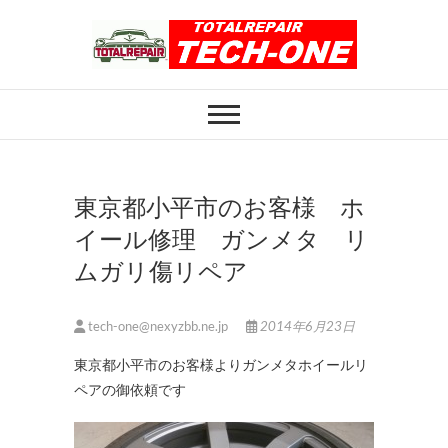
Skip
to
content
ホイール修理のト
ホイール修理・内装修理をおまかせくだ
さい
ータルリペアテッ
クワン
東京都小平市のお客様 ホ
イール修理 ガンメタ リ
ムガリ傷リペア
tech-one@nexyzbb.ne.jp
2014年6月23日
東京都小平市のお客様よりガンメタホイールリ
ペアの御依頼です