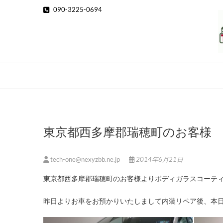
Skip
090-3225-0694
to
content
東京都西多摩郡瑞穂町のお客様
tech-one@nexyzbb.ne.jp
2014年6月21日
東京都西多摩郡瑞穂町のお客様よりボディガラスコーテ
昨日よりお車をお預かりいたしまして内装リペア後、本