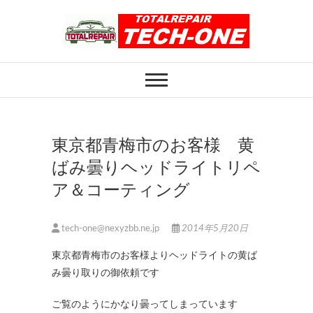
Skip
to
content
ホイール修理のト
ホイール修理・内装修理をおまかせくだ
さい
ータルリペアテッ
クワン
東京都青梅市のお客様 黄
ばみ曇りヘッドライトリペ
ア＆コーティング
tech-one@nexyzbb.ne.jp
2014年5月20日
東京都青梅市のお客様よりヘッドライトの黄ば
み曇り取りの御依頼です
ご覧のようにかなり曇ってしまっています