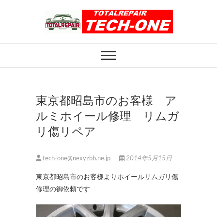
Skip
to
content
ホイール修理のト
ホイール修理・内装修理をおまかせくだ
さい
ータルリペアテッ
クワン
東京都昭島市のお客様 ア
ルミホイール修理 リムガ
リ傷リペア
tech-one@nexyzbb.ne.jp
2014年5月15日
東京都昭島市のお客様よりホイールリムガリ傷
修理の御依頼です