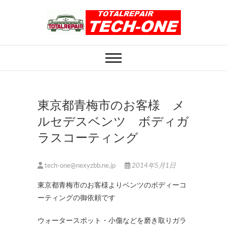
Skip
to
content
ホイール修理のト
ホイール修理・内装修理をおまかせくだ
さい
ータルリペアテッ
クワン
東京都青梅市のお客様 メ
ルセデスベンツ ボディガ
ラスコーティング
tech-one@nexyzbb.ne.jp
2014年5月1日
東京都青梅市のお客様よりベンツのボディーコ
ーティングの御依頼です
ウォータースポット・小傷などを磨き取りガラ