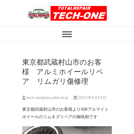
Skip
to
content
ホイール修理のト
ホイール修理・内装修理をおまかせくだ
さい
ータルリペアテッ
クワン
東京都武蔵村山市のお客
様 アルミホイールリペ
ア リムガリ傷修理
tech-one@nexyzbb.ne.jp
2014年4月14日
東京都武蔵村山市のお客様よりSSRアルマイト
ホイールのリムキズリペアの御依頼です