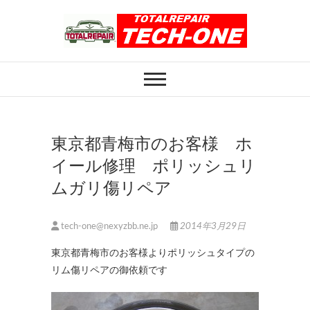
Skip
to
content
ホイール修理のト
ホイール修理・内装修理をおまかせくだ
さい
ータルリペアテッ
クワン
東京都青梅市のお客様 ホ
イール修理 ポリッシュリ
ムガリ傷リペア
tech-one@nexyzbb.ne.jp
2014年3月29日
東京都青梅市のお客様よりポリッシュタイプの
リム傷リペアの御依頼です