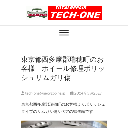
Skip
to
content
ホイール修理のト
ホイール修理・内装修理をおまかせくだ
さい
ータルリペアテッ
クワン
東京都西多摩郡瑞穂町のお
客様 ホイール修理ポリッ
シュリムガリ傷
tech-one@nexyzbb.ne.jp
2014年3月25日
東京都西多摩郡瑞穂町のお客様よりポリッシュ
タイプのリムガリ傷リペアの御依頼です