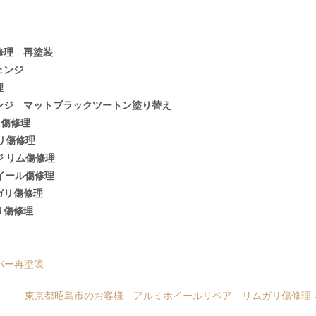
修理 再塗装
ェンジ
理
ンジ マットブラックツートン塗り替え
ム傷修理
リ傷修理
 リム傷修理
イール傷修理
ガリ傷修理
リ傷修理
バー再塗装
東京都昭島市のお客様 アルミホイールリペア リムガリ傷修理