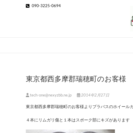
Skip
090-3225-0694
to
content
東京都西多摩郡瑞穂町のお客様
tech-one@nexyzbb.ne.jp
2014年2月27日
東京都西多摩郡瑞穂町のお客様よりブラバスのホイール
４本にリムガリ傷と１本はスポーク部にキズがあります