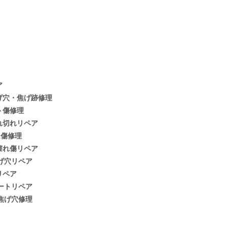
ア
げ穴・焦げ跡修理
ト傷修理
れ切れリペア
ム傷修理
擦れ傷リペア
げ穴リペア
リペア
ートリペア
焦げ穴修理