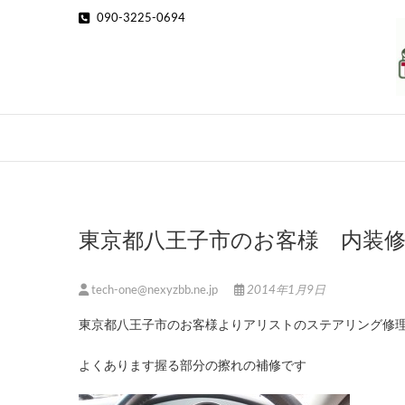
Skip
090-3225-0694
to
content
東京都八王子市のお客様 内装
tech-one@nexyzbb.ne.jp
2014年1月9日
東京都八王子市のお客様よりアリストのステアリング修
よくあります握る部分の擦れの補修です