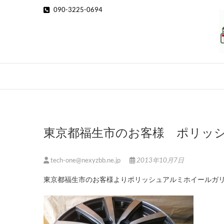
Skip
090-3225-0694
to
content
東京都福生市のお客様 ポリッ
tech-one@nexyzbb.ne.jp
2013年10月7日
東京都福生市のお客様よりポリッシュアルミホイールガ