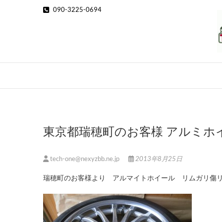
Skip
090-3225-0694
to
content
東京都瑞穂町のお客様 アルミホ
tech-one@nexyzbb.ne.jp
2013年8月25日
瑞穂町のお客様より アルマイトホイール リムガリ傷