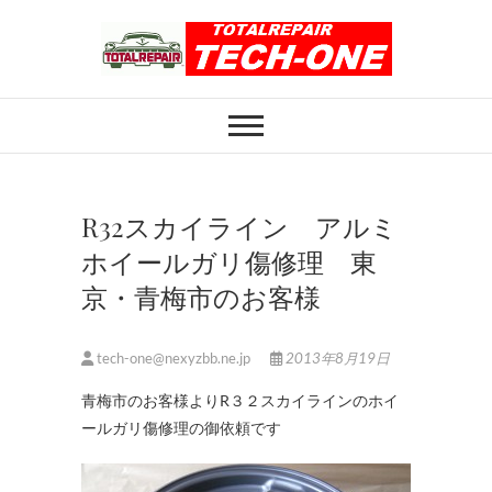
Skip
to
content
ホイール修理のト
ホイール修理・内装修理をおまかせくだ
さい
ータルリペアテッ
クワン
R32スカイライン アルミ
ホイールガリ傷修理 東
京・青梅市のお客様
tech-one@nexyzbb.ne.jp
2013年8月19日
青梅市のお客様よりR３２スカイラインのホイ
ールガリ傷修理の御依頼です