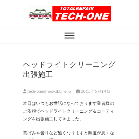
Skip
to
content
ホイール修理のト
ホイール修理・内装修理をおまかせくだ
さい
ータルリペアテッ
クワン
ヘッドライトクリーニング
出張施工
tech-one@nexyzbb.ne.jp
2013年5月14日
本日はいつもお世話になっております業者様の
ご依頼でヘッドライトクリーニング＆コーティ
ングを出張施工してきました。
黄ばみや曇りなど酷くなりますと照度が悪くな