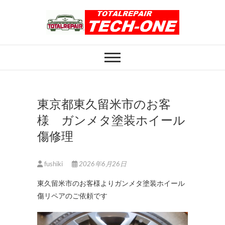
Skip
to
content
ホイール修理のト
ホイール修理・内装修理をおまかせくだ
さい
ータルリペアテッ
クワン
東京都東久留米市のお客
様 ガンメタ塗装ホイール
傷修理
fushiki
2026年6月26日
東久留米市のお客様よりガンメタ塗装ホイール
傷リペアのご依頼です